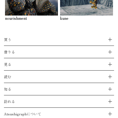
nourishment
kune
買う
ストアをえらぶ
借りる
購入できる作品をすべて見る
特集
作品をレンタルする
見る
ジークレー版画とは
Casieのストアを見る
Atsushigraphのストアを見る
implexusのストアを見る
すべての作品を見る
読む
OILのストアを見る
作品ジャンルから見る
作品取扱い店舗一覧
絵のシリーズ一覧から見る
読みもの一覧を見る
知る
絵のモチーフ一覧から見る
Dialogue with AI
アートブックを見る
Stories
モーショングラフィックを見る
最新のお知らせを見る
訪れる
Diary
メイキングを見る
心のシステムステータス
Set
展覧会情報一覧を見る
Atsushigraphについて
Phantom