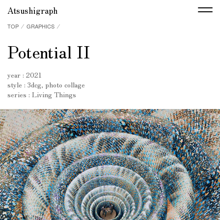
Atsushigraph
TOP
⁄
GRAPHICS
⁄
Potential II
year : 2021
style : 3dcg, photo collage
series :
Living Things