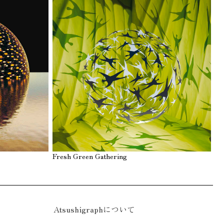
Fresh Green Gathering
Atsushigraphについて