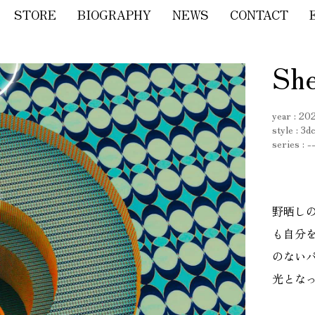
STORE
BIOGRAPHY
NEWS
CONTACT
She
year : 20
style : 3d
series : -
野晒し
も自分
のない
光とな