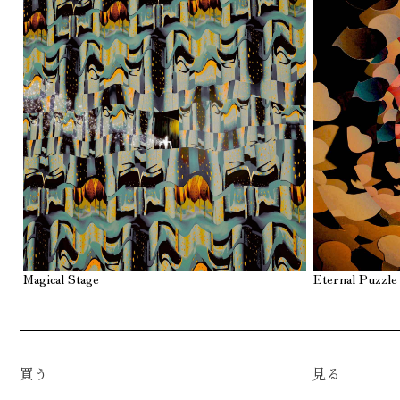
Magical Stage
Eternal Puzzle
買う
見る