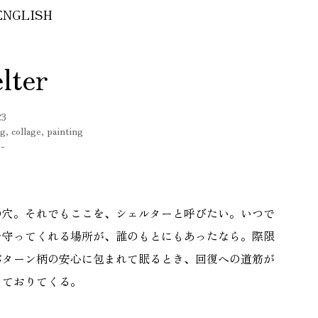
ENGLISH
lter
23
cg, collage, painting
--
の穴。それでもここを、シェルターと呼びたい。いつで
を守ってくれる場所が、誰のもとにもあったなら。際限
パターン柄の安心に包まれて眠るとき、回復への道筋が
っておりてくる。