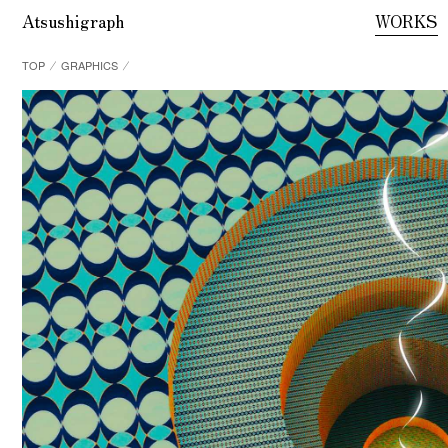
Atsushigraph
WORKS
TOP
⁄
GRAPHICS
⁄