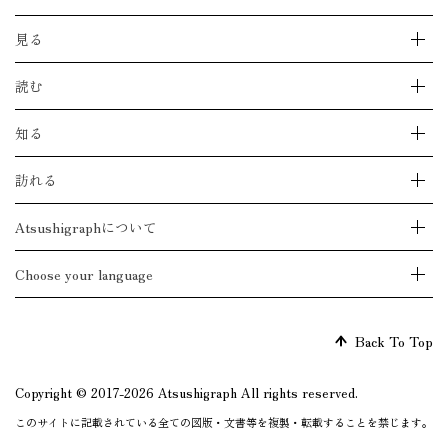
購入できる作品をすべて見る
特集
作品をレンタルする
見る
ジークレー版画とは
Casieのストアを見る
Atsushigraphのストアを見る
implexusのストアを見る
すべての作品を見る
読む
OILのストアを見る
作品ジャンルから見る
作品取扱い店舗一覧
絵のシリーズ一覧から見る
読みもの一覧を見る
知る
絵のモチーフ一覧から見る
Dialogue with AI
アートブックを見る
Stories
モーショングラフィックを見る
最新のお知らせを見る
訪れる
Diary
メイキングを見る
心のシステムステータス
Set
展覧会情報一覧を見る
Atsushigraphについて
Phantom
開催予定のイベントを見る
Living Things
開催中のイベントを見る
Biography
Choose your language
History
YouTube
日本語
note
English
Back To Top
お問い合わせをする
Copyright © 2017-2026 Atsushigraph All rights reserved.
このサイトに記載されている全ての図版・文書等を複製・転載することを禁じます。