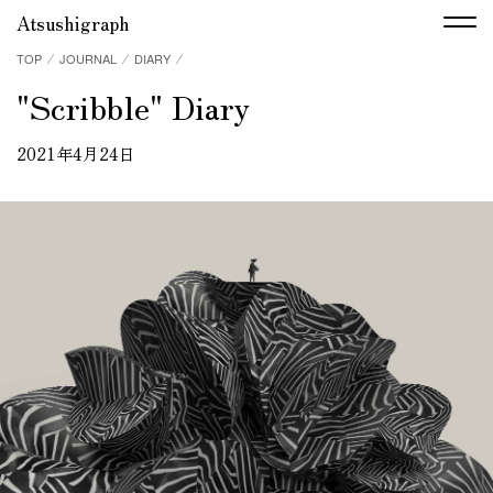
Atsushigraph
TOP
⁄
JOURNAL
⁄
DIARY
⁄
"Scribble" Diary
2021年4月24日