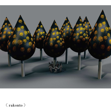
〈 rakonto 〉