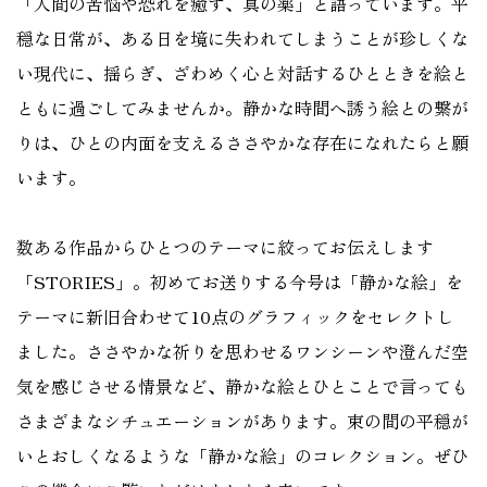
「人間の苦悩や恐れを癒す、真の薬」と語っています。平
穏な日常が、ある日を境に失われてしまうことが珍しくな
い現代に、揺らぎ、ざわめく心と対話するひとときを絵と
ともに過ごしてみませんか。静かな時間へ誘う絵との繋が
りは、ひとの内面を支えるささやかな存在になれたらと願
います。
数ある作品からひとつのテーマに絞ってお伝えします
「STORIES」。初めてお送りする今号は「静かな絵」を
テーマに新旧合わせて10点のグラフィックをセレクトし
ました。ささやかな祈りを思わせるワンシーンや澄んだ空
気を感じさせる情景など、静かな絵とひとことで言っても
さまざまなシチュエーションがあります。束の間の平穏が
いとおしくなるような「静かな絵」のコレクション。ぜひ