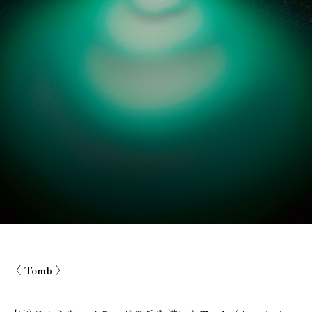
〈 Tomb 〉