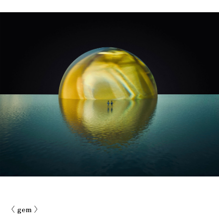
〈 gem 〉