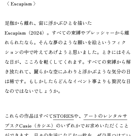
〈 Escapism 〉
足枷から離れ、宙に浮かぶひとを描いた
Escapism（2024）。すべての束縛やプレッシャーから離
れられたなら。そんな夢のような願いを絵というフィク
ションの中で叶えてあげようと思いました。ときにはそん
な日が、こころを軽くしてくれます。すべての束縛から解
き放たれて、麗らかな空にふわりと浮かぶような気分の日
は稀です。もしかしたらどんなイベント事よりも贅沢な日
なのではないでしょうか。
これらの作品はすべて
STORES
や、
アートのレンタルサ
ブスクCasie（カシエ）
のいずれかでお求めいただくこと
ができます。日々の生活になじむ一枚を、ぜひ見つけてい