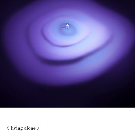
〈 living alone 〉