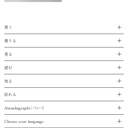
買う
ストアをえらぶ
借りる
購入できる作品をすべて見る
特集
作品をレンタルする
見る
ジークレー版画とは
Casieのストアを見る
Atsushigraphのストアを見る
implexusのストアを見る
すべての作品を見る
読む
OILのストアを見る
作品ジャンルから見る
作品取扱い店舗一覧
絵のシリーズ一覧から見る
読みもの一覧を見る
知る
絵のモチーフ一覧から見る
Dialogue with AI
アートブックを見る
Stories
モーショングラフィックを見る
最新のお知らせを見る
訪れる
Diary
メイキングを見る
心のシステムステータス
Set
展覧会情報一覧を見る
Atsushigraphについて
Phantom
開催予定のイベントを見る
Living Things
開催中のイベントを見る
Biography
Choose your language
History